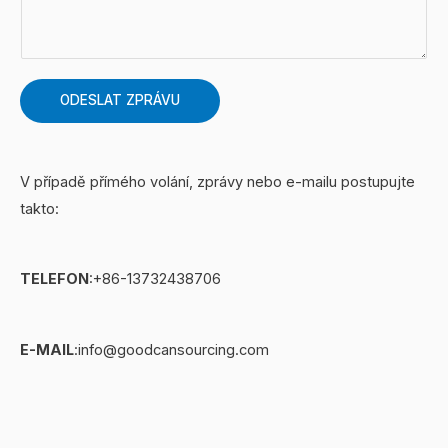
m
p
ř
e
č
á
n
í
d
t
s
ODESLAT ZPRÁVU
k
á
l
o
ř
o
v
n
V případě přímého volání, zprávy nebo e-mailu postupujte
ý
e
takto:
t
b
e
o
x
z
TELEFON
:+86-13732438706
t
p
r
E-MAIL
:info@goodcansourcing.com
á
v
a
*