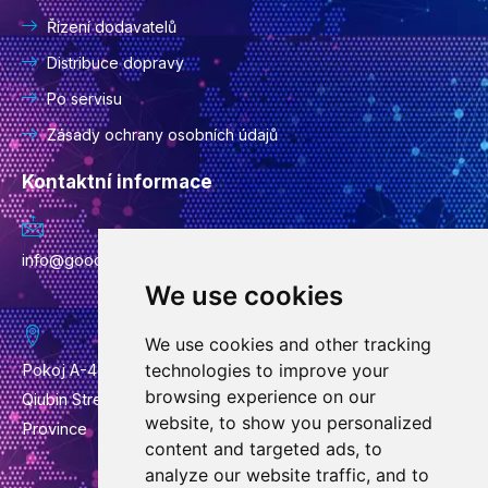
Řízení dodavatelů
Distribuce dopravy
Po servisu
Zásady ochrany osobních údajů
Kontaktní informace
info@goodcansourcing.com
We use cookies
We use cookies and other tracking
technologies to improve your
Pokoj A-4-420, 4. patro, budova 1, č. 778, Jinfan Street,
browsing experience on our
Qiubin Street, Wucheng District, Jinhua City, Zhejiang
website, to show you personalized
Province
content and targeted ads, to
analyze our website traffic, and to