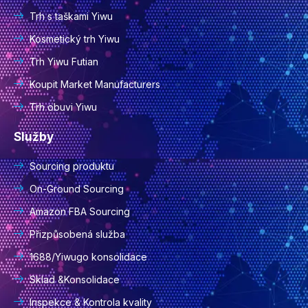
Trh s taškami Yiwu
Kosmetický trh Yiwu
Trh Yiwu Futian
Koupit Market Manufacturers
Trh obuvi Yiwu
Služby
Sourcing produktu
On-Ground Sourcing
Amazon FBA Sourcing
Přizpůsobená služba
1688/Yiwugo konsolidace
Sklad &Konsolidace
Inspekce & Kontrola kvality