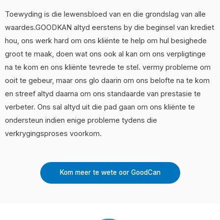
Toewyding is die lewensbloed van en die grondslag van alle
waardes.GOODKAN altyd eerstens by die beginsel van krediet
hou, ons werk hard om ons kliënte te help om hul besighede
groot te maak, doen wat ons ook al kan om ons verpligtinge
na te kom en ons kliënte tevrede te stel. vermy probleme om
ooit te gebeur, maar ons glo daarin om ons belofte na te kom
en streef altyd daarna om ons standaarde van prestasie te
verbeter. Ons sal altyd uit die pad gaan om ons kliënte te
ondersteun indien enige probleme tydens die
verkrygingsproses voorkom.
Kom meer te wete oor GoodCan