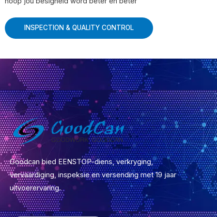
hoop jou besigheid word beter en beter
INSPECTION
&
QUALITY CONTROL
Goodcan bied EENSTOP-diens, verkryging,
vervaardiging, inspeksie en versending met 19 jaar
uitvoerervaring.