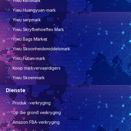
Yiwu Kersmark
Yiwu Huangyuan-mark
Yiwu serpmark
Yiwu Skryfbehoeftes Mark
Yiwu Bags Market
Yiwu Skoonheidsmiddelsmark
Yiwu Futian-mark
Koop markvervaardigers
Yiwu Skoenmark
Dienste
Produk -verkryging
Op die grond verkryging
Amazon FBA-verkryging