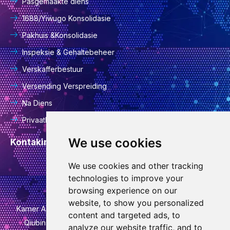
Pasgemaakte diens
1688/Yiwugo Konsolidasie
Pakhuis &Konsolidasie
Inspeksie & Gehaltebeheer
Verskafferbestuur
Versending Verspreiding
Na Diens
Privaatheidsbeleid
We use cookies
Kontakinligting
We use cookies and other tracking
info@goodcansourcing.com
technologies to improve your
browsing experience on our
website, to show you personalized
Kamer A-4-420, 4de vloer, gebou 1, nr. 778, Jinfanstraat,
content and targeted ads, to
Qiubinstraat, Wucheng-distrik, Jinhuastad, Zhejiang-
analyze our website traffic, and to