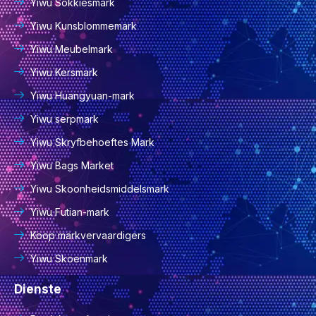
Yiwu Sokkiesmark
Yiwu Kunsblommemark
Yiwu Meubelmark
Yiwu Kersmark
Yiwu Huangyuan-mark
Yiwu serpmark
Yiwu Skryfbehoeftes Mark
Yiwu Bags Market
Yiwu Skoonheidsmiddelsmark
Yiwu Futian-mark
Koop markvervaardigers
Yiwu Skoenmark
Dienste