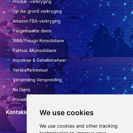
Produk -verkryging
Op die grond verkryging
Amazon FBA-verkryging
Pasgemaakte diens
1688/Yiwugo Konsolidasie
Pakhuis &Konsolidasie
Inspeksie & Gehaltebeheer
Verskafferbestuur
Versending Verspreiding
Na Diens
Privaatheidsbeleid
We use cookies
Kontakinligting
We use cookies and other tracking
info@goodcansourcing.com