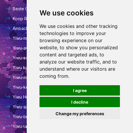
b
a
u
o
e
Beste Chinese inkoopagent
o
g
b
k
d
We use cookies
o
r
e
i
Koop Riemenmarkt
k
a
n
We use cookies and other tracking
Ambachtelijke markt van het Yiwu-festival
technologies to improve your
m
Yiwu-markt voor haarversieringen
browsing experience on our
website, to show you personalized
Yiwu-avondmarkt
content and targeted ads, to
Yiwu-sokkenmarkt
analyze our website traffic, and to
Yiwu kunstbloemenmarkt
understand where our visitors are
coming from.
Yiwu-meubelmarkt
Yiwu-kerstmarkt
W
I agree
h
Yiwu Huangyuan-markt
I decline
a
Yiwu-sjaalmarkt
t
Change my preferences
Yiwu-briefpapiermarkt
s
A
Yiwu-tassenmarkt