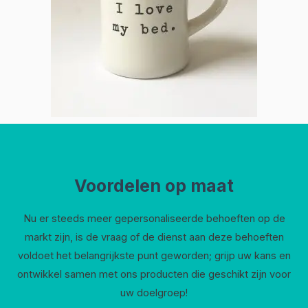
Voordelen op maat
Nu er steeds meer gepersonaliseerde behoeften op de
markt zijn, is de vraag of de dienst aan deze behoeften
voldoet het belangrijkste punt geworden; grijp uw kans en
ontwikkel samen met ons producten die geschikt zijn voor
uw doelgroep!