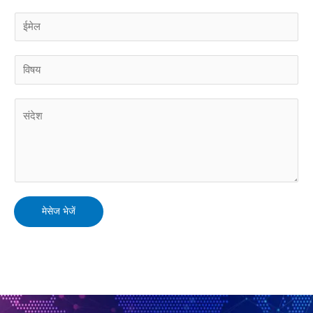
*
ई
मे
ल
वि
*
ष
य
टि
*
प्प
णी
या
सं
दे
मेसेज भेजें
श
*