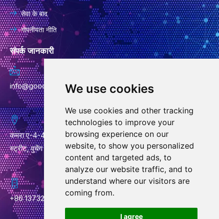
सेवा के बाद
गोपनीयता नीति
संपर्क जानकारी
info@goodcansourcing.com
We use cookies
We use cookies and other tracking
technologies to improve your
browsing experience on our
कमरा ए-4-420, चौथी मंजिल, बिल्डिंग 1, नंबर 778, जिनफान स्ट्रीट, क्यूबिन
website, to show you personalized
स्ट्रीट, वुचेंग जिला, जिंहुआ शहर, झेजियांग प्रांत
content and targeted ads, to
analyze our website traffic, and to
understand where our visitors are
coming from.
+86 13732438706
W
I agree