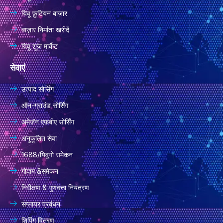
यिवू फ़ुटियन बाज़ार
बाज़ार निर्माता खरीदें
यिवू शूज़ मार्केट
सेवाएं
उत्पाद सोर्सिंग
ऑन-ग्राउंड सोर्सिंग
अमेज़ॅन एफबीए सोर्सिंग
अनुकूलित सेवा
1688/यिवुगो समेकन
गोदाम &समेकन
निरीक्षण & गुणवत्ता नियंत्रण
सप्लायर प्रबंधन
शिपिंग वितरण