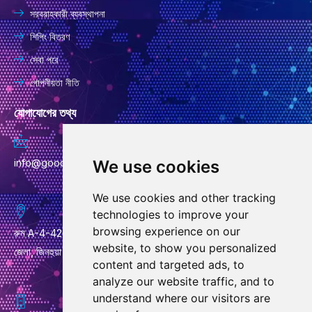
সরবরাহকারী ব্যবস্থাপনা
শিপিং বিতরণ
সেবা পরে
গোপনীয়তা নীতি
যোগাযোগের তথ্য
info@goodcansourcing.com
We use cookies
We use cookies and other tracking
technologies to improve your
browsing experience on our
রুম A-4-420, 4র্থ তলা, বিল্ডিং 1, নং 778, জিনফান স্ট্রিট, কিউবিন স্ট্রিট, উচেং
website, to show you personalized
জেলা, জিনহুয়া সিটি, ঝেজিয়াং প্রদেশ
content and targeted ads, to
analyze our website traffic, and to
understand where our visitors are