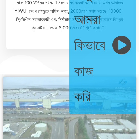
সালে 100 মিলিয়ন পর্যন্ত টার্নওভার সহ একটি বড় পরিবার, এখন আমাদের
YIWU এবং গুয়াংজুতে অফিস আছে, 2000m² গুদাম রয়েছে, 10000+
আমরা
স্থিতিশীল সরবরাহকারী এবং নির্মাতারা সফলভাবে সহায়তা করেছেন বিশ্বের
প্রতিটি দেশ থেকে 6,000 এর বেশি খুশি ক্লায়েন্ট।
কিভাবে
কাজ
করি