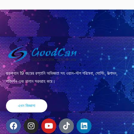
গুডক্যান 19 বছরের রপ্তানি অভিজ্ঞতা সহ ওয়ান-স্টপ পরিষেবা, সোর্সিং, উত্পাদন,
পরিদর্শন এবং চালান সরবরাহ করে।
এখন জিজ্ঞাসা
ফে
ই
ই
টি
লি
স
ন
উ
ক
ঙ্ক