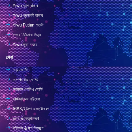
Yiwu ব্যাগ বাজার
Yiwu প্রসাধনী বাজার
Yiwu Futian মার্কেট
বাজার নির্মাতারা কিনুন
Yiwu জুতা বাজার
সেবা
পণ্য সোর্সিং
অন-গ্রাউন্ড সোর্সিং
আমাজন এফবিএ সোর্সিং
কাস্টমাইজড পরিষেবা
1688/ইউগো একত্রীকরণ
গুদাম &একত্রীকরণ
পরিদর্শন & মান নিয়ন্ত্রণ