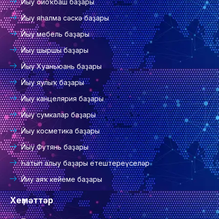
Йыу ойоҡбаш баҙары
Йыу яһалма сәскә баҙары
Йыу мебель баҙары
Йыу шыршы баҙары
Йыу Хуаньюань баҙары
Йыу яулыҡ баҙары
Йыу канцелярия баҙары
Йыу сумкалар баҙары
Йыу косметика баҙары
Йыу Футянь баҙары
Һатып алыу баҙары етештереүселәр
Йиу аяҡ кейеме баҙары
Хеҙмәттәр