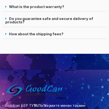
What is the product warranty?
Do you guarantee safe and secure delivery of
products?
How about the shipping fees?
Goodcan БЕР ТУҠТАЛЫҠ хеҙмәте менән тәьмин