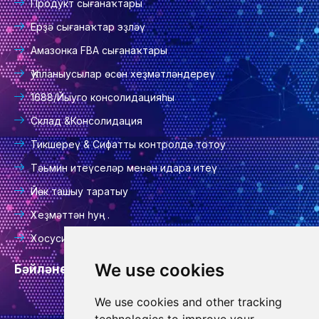
Продукт сығанаҡтары
Ерҙә сығанаҡтар эҙләү
Амазонка FBA сығанаҡтары
Ҡулланыусылар өсөн хеҙмәтләндереү
1688/Йыуго консолидацияһы
Склад &Консолидация
Тикшереү & Сифатты контролдә тотоу
Тәьмин итеүселәр менән идара итеү
Йөк ташыу таратыу
Хеҙмәттән һуң .
Хосуси сәйәсәт
We use cookies
Бәйләнеш өсөн мәғлүмәт
We use cookies and other tracking
инфо@гудкансорсинг.ком